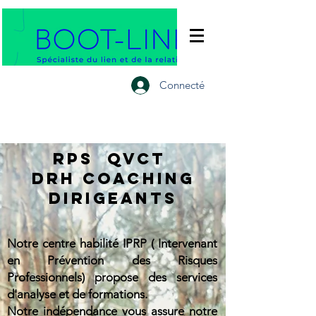
Connecté
rps qvct
drh coaching
DIRIGEANTS
Notre centre habilité IPRP ( Intervenant
en Prévention des Risques
Professionnels) propose des services
d'analyse et de formations.
Notre indépendance vous assure notre