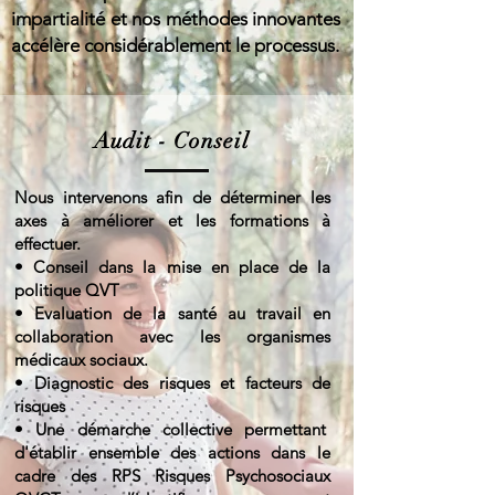
impartialité et nos méthodes innovantes
accélère considérablement le processus.
Audit - Conseil
Nous intervenons afin de déterminer les
axes à améliorer et les formations à
effectuer.
• Conseil dans la mise en place de la
politique QVT
• Evaluation de la santé au travail en
collaboration avec les organismes
médicaux sociaux.
• Diagnostic des risques et facteurs de
risques
•
Une démarche collective permettant
d'établir ensemble des actions dans le
cadre des RPS Risques Psychosociaux