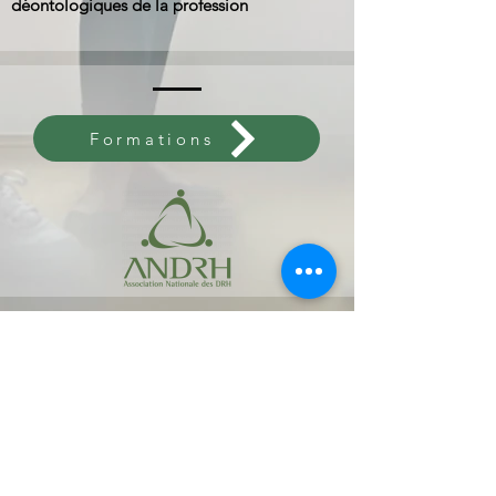
déontologiques de la profession
Formations
Welcome
Leader Lab
Equicoaching
Coaching
Legal Notice
Blog
My journey
Trainings