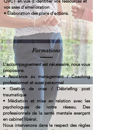
QVCT en vue d’identifier vos ressources et
vos axes d’amélioration
• Élaboration des plans d’actions.
Formations
L'accompagnement est nécessaire, nous vous
proposons:
• Assistance au management / Coaching
professionnel et aussi personnel
• Gestion de crise / Débriefing post
traumatique
• Médiation et mise en relation avec les
psychologues de notre réseau. Des
professionnels de la santé mentale exerçant
en cabinet libéral.
Nous intervenons dans le respect des règles